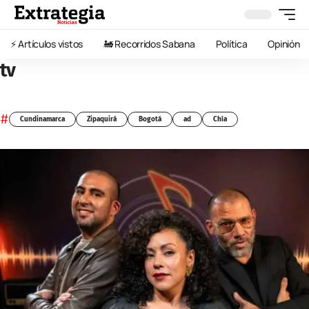
⚡️ Artículos vistos
🚂 Recorridos Sabana
Política
Opinión
tv
#
Cundinamarca
Zipaquirá
Bogotá
ad
Chía