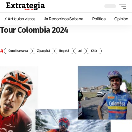
⚡️ Artículos vistos
🚂 Recorridos Sabana
Política
Opinión
Tour Colombia 2024
#
Cundinamarca
Zipaquirá
Bogotá
ad
Chía