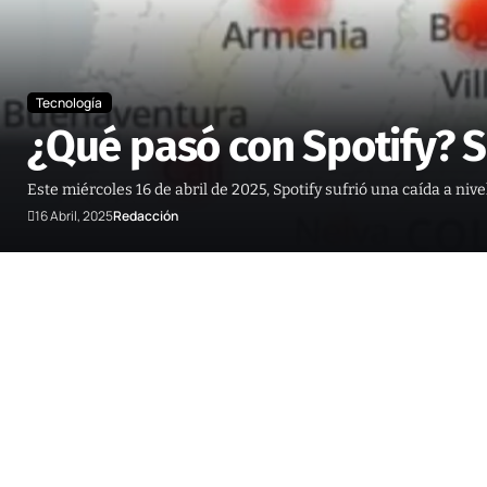
Tecnología
¿Qué pasó con Spotify? S
Este miércoles 16 de abril de 2025, Spotify sufrió una caída a ni
16 Abril, 2025
Redacción