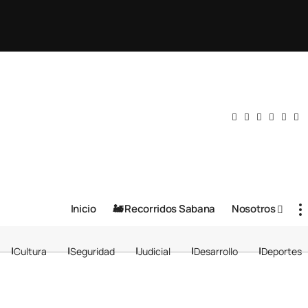
Inicio
🚂 Recorridos Sabana
Nosotros
Cultura
Seguridad
Judicial
Desarrollo
Deportes