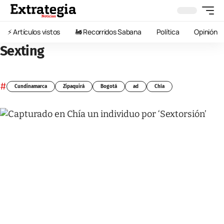
⚡️ Artículos vistos
🚂 Recorridos Sabana
Política
Opinión
Sexting
#
Cundinamarca
Zipaquirá
Bogotá
ad
Chía