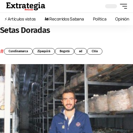
⚡️ Artículos vistos
🚂 Recorridos Sabana
Política
Opinión
Setas Doradas
#
Cundinamarca
Zipaquirá
Bogotá
ad
Chía