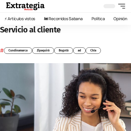
⚡️ Artículos vistos
🚂 Recorridos Sabana
Política
Opinión
Servicio al cliente
#
Cundinamarca
Zipaquirá
Bogotá
ad
Chía