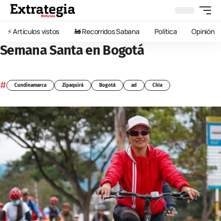
⚡️ Artículos vistos
🚂 Recorridos Sabana
Política
Opinión
Semana Santa en Bogotá
#
Cundinamarca
Zipaquirá
Bogotá
ad
Chía