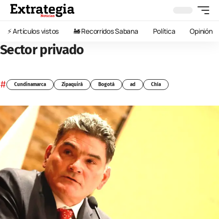
⚡️ Artículos vistos
🚂 Recorridos Sabana
Política
Opinión
Sector privado
#
Cundinamarca
Zipaquirá
Bogotá
ad
Chía