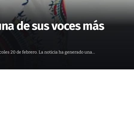
 una de sus voces más
rcoles 20 de febrero. La noticia ha generado una…