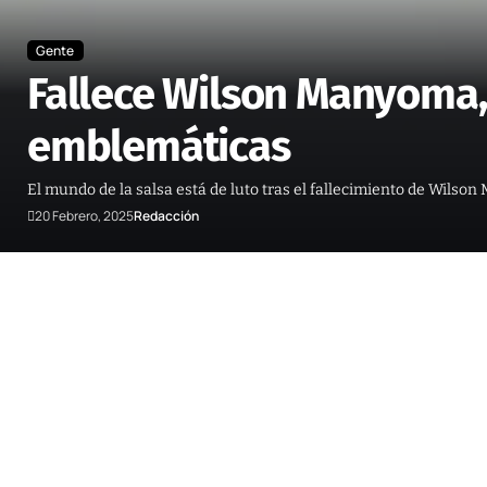
Gente
Fallece Wilson Manyoma, 
emblemáticas
El mundo de la salsa está de luto tras el fallecimiento de Wilso
20 Febrero, 2025
Redacción