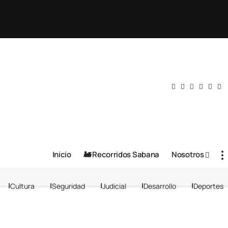
Inicio
🚂 Recorridos Sabana
Nosotros
Cultura
Seguridad
Judicial
Desarrollo
Deportes