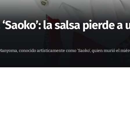
‘Saoko’: la salsa pierde a
n Manyoma, conocido artísticamente como 'Saoko', quien murió el mié