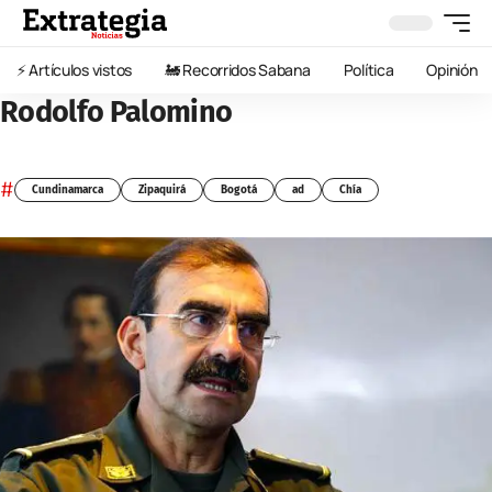
⚡️ Artículos vistos
🚂 Recorridos Sabana
Política
Opinión
Rodolfo Palomino
#
Cundinamarca
Zipaquirá
Bogotá
ad
Chía