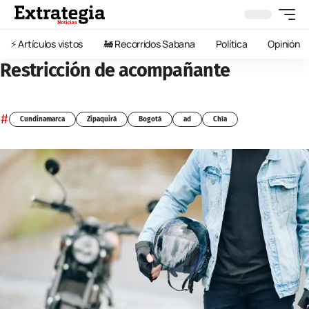
⚡️ Artículos vistos
🚂 Recorridos Sabana
Política
Opinión
Restricción de acompañante
#
Cundinamarca
Zipaquirá
Bogotá
ad
Chía