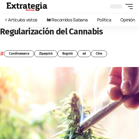
⚡️ Artículos vistos
🚂 Recorridos Sabana
Política
Opinión
Regularización del Cannabis
#
Cundinamarca
Zipaquirá
Bogotá
ad
Chía