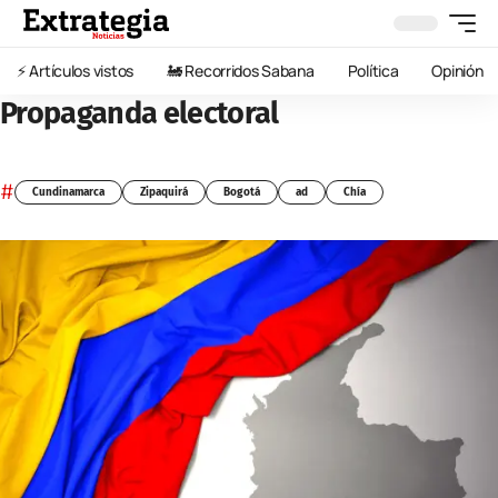
⚡️ Artículos vistos
🚂 Recorridos Sabana
Política
Opinión
Propaganda electoral
#
Cundinamarca
Zipaquirá
Bogotá
ad
Chía