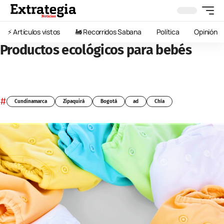
⚡️ Artículos vistos
🚂 Recorridos Sabana
Política
Opinión
Productos ecológicos para bebés
#
Cundinamarca
Zipaquirá
Bogotá
ad
Chía