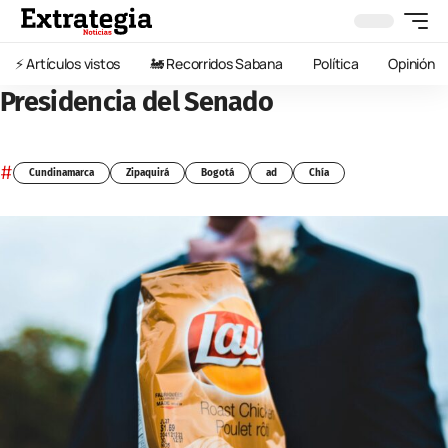
⚡️ Artículos vistos
🚂 Recorridos Sabana
Política
Opinión
Presidencia del Senado
#
Cundinamarca
Zipaquirá
Bogotá
ad
Chía