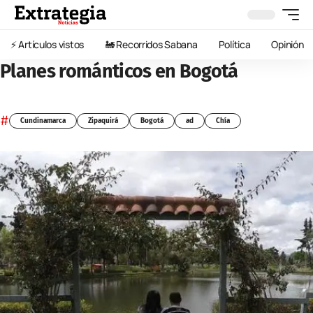
⚡️ Artículos vistos
🚂 Recorridos Sabana
Política
Opinión
Planes románticos en Bogotá
#
Cundinamarca
Zipaquirá
Bogotá
ad
Chía