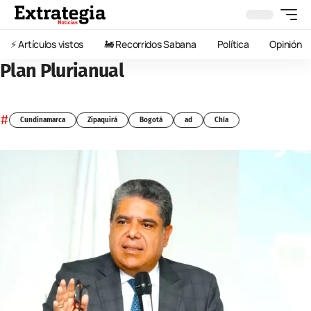
⚡️ Artículos vistos
🚂 Recorridos Sabana
Política
Opinión
Plan Plurianual
#
Cundinamarca
Zipaquirá
Bogotá
ad
Chía