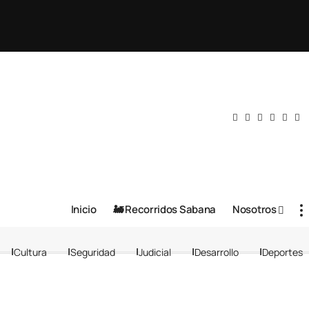
Inicio
🚂 Recorridos Sabana
Nosotros
Cultura
Seguridad
Judicial
Desarrollo
Deportes