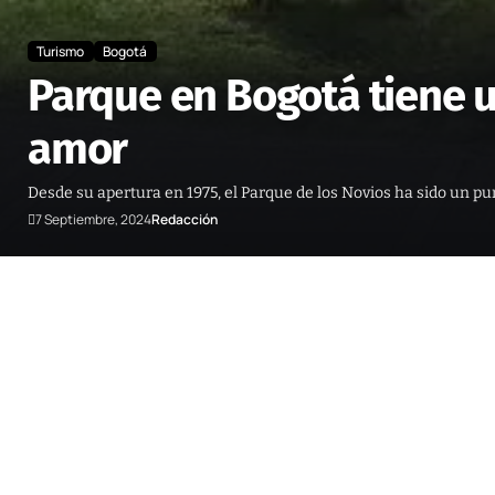
Turismo
Bogotá
Parque en Bogotá tiene 
amor
Desde su apertura en 1975, el Parque de los Novios ha sido un pu
7 Septiembre, 2024
Redacción