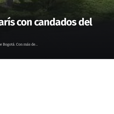
arís con candados del
 de Bogotá. Con más de…