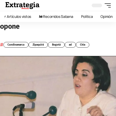
⚡️ Artículos vistos
🚂 Recorridos Sabana
Política
Opinión
opone
#
Cundinamarca
Zipaquirá
Bogotá
ad
Chía