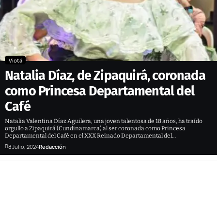
Viotá
Natalia Díaz, de Zipaquirá, coronada
como Princesa Departamental del
Café
Natalia Valentina Díaz Aguilera, una joven talentosa de 18 años, ha traído
orgullo a Zipaquirá (Cundinamarca) al ser coronada como Princesa
Departamental del Café en el XXX Reinado Departamental del…
8 Julio, 2024
Redacción