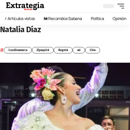
⚡️ Artículos vistos
🚂 Recorridos Sabana
Política
Opinión
Natalia Díaz
#
Cundinamarca
Zipaquirá
Bogotá
ad
Chía