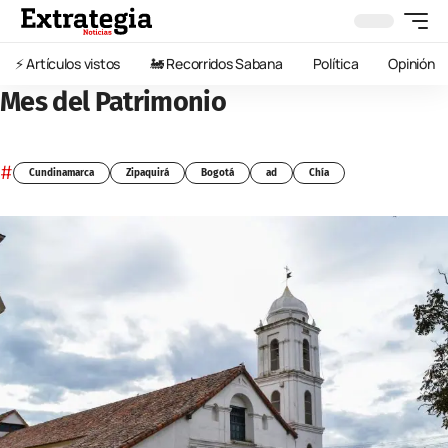
⚡️ Artículos vistos
🚂 Recorridos Sabana
Política
Opinión
Mes del Patrimonio
#
Cundinamarca
Zipaquirá
Bogotá
ad
Chía