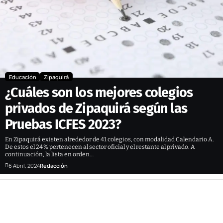
Educación
Zipaquirá
¿Cuáles son los mejores colegios
privados de Zipaquirá según las
Pruebas ICFES 2023?
En Zipaquirá existen alrededor de 41 colegios, con modalidad Calendario A.
De estos el 24 % pertenecen al sector oficial y el restante al privado. A
continuación, la lista en orden…
6 Abril, 2024
Redacción