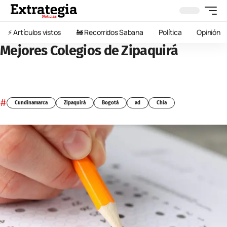
⚡️ Artículos vistos
🚂 Recorridos Sabana
Política
Opinión
Mejores Colegios de Zipaquirá
#
Cundinamarca
Zipaquirá
Bogotá
ad
Chía