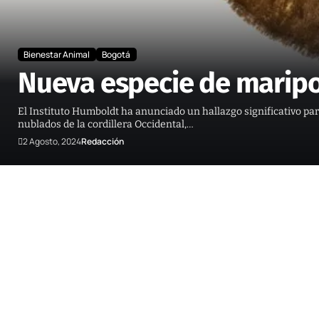
Bienestar Animal
Bogotá
Nueva especie de maripo
El Instituto Humboldt ha anunciado un hallazgo significativo p
nublados de la cordillera Occidental,…
2 Agosto, 2024
Redacción