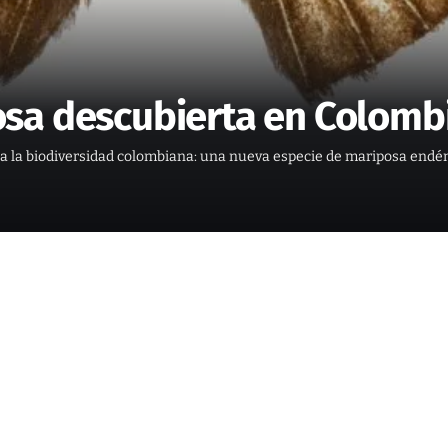
sa descubierta en Colomb
ara la biodiversidad colombiana: una nueva especie de mariposa endé