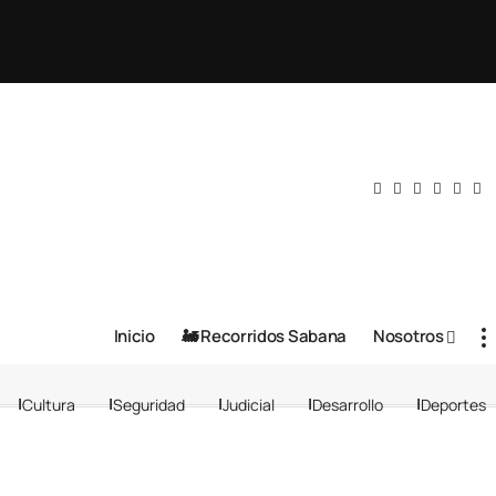
Inicio
🚂 Recorridos Sabana
Nosotros
Cultura
Seguridad
Judicial
Desarrollo
Deportes