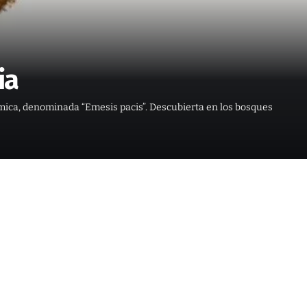
ia
mica, denominada “Emesis pacis”. Descubierta en los bosques