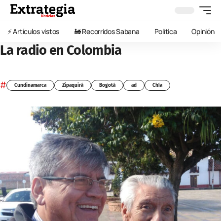
⚡️ Artículos vistos
🚂 Recorridos Sabana
Política
Opinión
La radio en Colombia
#
Cundinamarca
Zipaquirá
Bogotá
ad
Chía