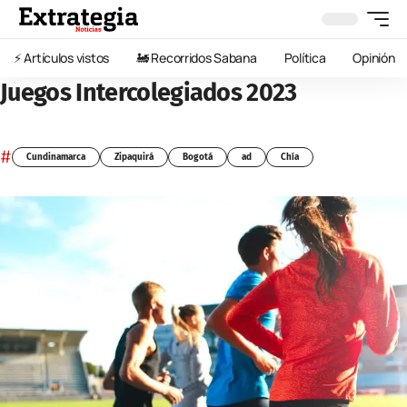
⚡️ Artículos vistos
🚂 Recorridos Sabana
Política
Opinión
Juegos Intercolegiados 2023
#
Cundinamarca
Zipaquirá
Bogotá
ad
Chía