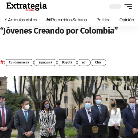
⚡️ Artículos vistos
🚂 Recorridos Sabana
Política
Opinión
“Jóvenes Creando por Colombia”
#
Cundinamarca
Zipaquirá
Bogotá
ad
Chía