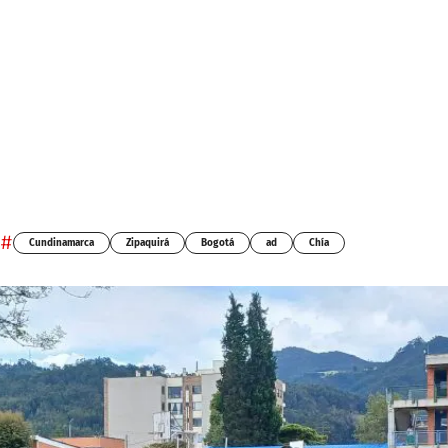
#
Cundinamarca
Zipaquirá
Bogotá
ad
Chía