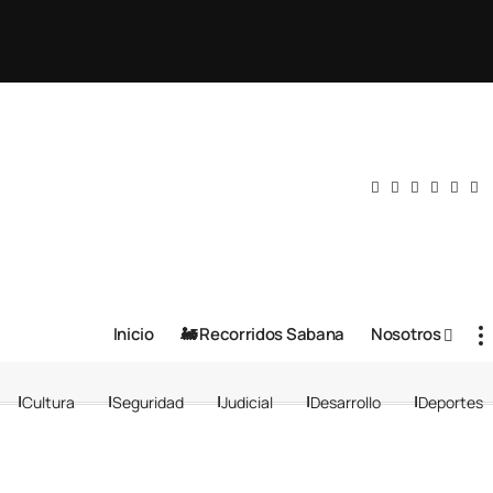
Inicio
🚂 Recorridos Sabana
Nosotros
Cultura
Seguridad
Judicial
Desarrollo
Deportes