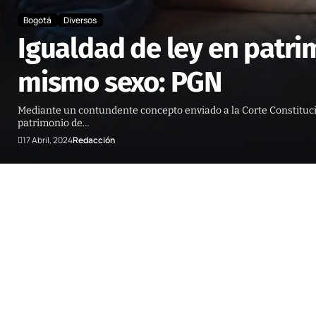
Bogotá
Diversos
Igualdad de ley en patri
mismo sexo: PGN
Mediante un contundente concepto enviado a la Corte Constitucion
patrimonio de…
17 Abril, 2024
Redacción