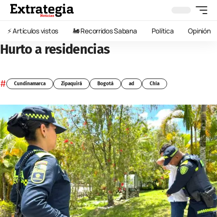
⚡️ Artículos vistos
🚂 Recorridos Sabana
Política
Opinión
Hurto a residencias
#
Cundinamarca
Zipaquirá
Bogotá
ad
Chía