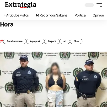
⚡️ Artículos vistos
🚂 Recorridos Sabana
Política
Opinión
Hora
#
Cundinamarca
Zipaquirá
Bogotá
ad
Chía