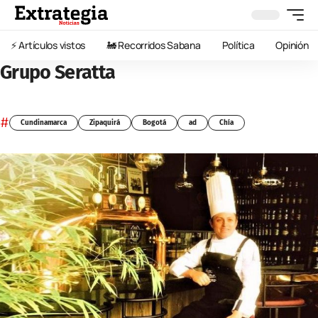
⚡️ Artículos vistos
🚂 Recorridos Sabana
Política
Opinión
Grupo Seratta
#
Cundinamarca
Zipaquirá
Bogotá
ad
Chía