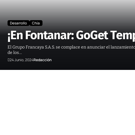
Desarrollo
Chía
¡En Fontanar: GoGet Tem
El Grupo Francaya S.A.S. se complace en anunciar el lanzamien
de los…
24 Junio, 2024
Redacción