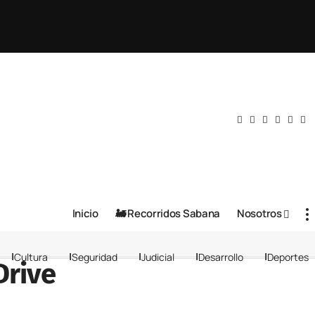
Inicio
🚂 Recorridos Sabana
Nosotros
Cultura
Seguridad
Judicial
Desarrollo
Deportes
Drive