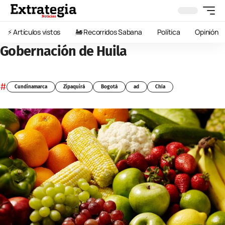
⚡️ Artículos vistos
🚂 Recorridos Sabana
Política
Opinión
Gobernación de Huila
#
Cundinamarca
Zipaquirá
Bogotá
ad
Chía