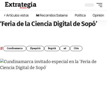
⚡️ Artículos vistos
🚂 Recorridos Sabana
Política
Opinión
‘Feria de la Ciencia Digital de Sopó’
#
Cundinamarca
Zipaquirá
Bogotá
ad
Chía