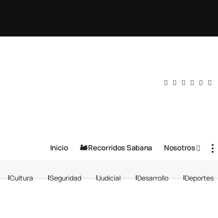
Inicio
🚂 Recorridos Sabana
Nosotros
Cultura
Seguridad
Judicial
Desarrollo
Deportes