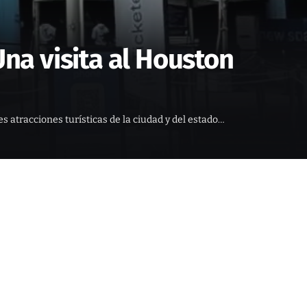
Una visita al Houston
s atracciones turísticas de la ciudad y del estado…