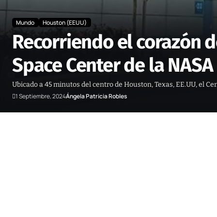
Mundo
Houston (EEUU)
Recorriendo el corazón de
Space Center de la NASA
Ubicado a 45 minutos del centro de Houston, Texas, EE.UU, el Cen
1 Septiembre, 2024
Ángela Patricia Robles