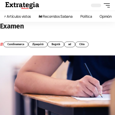
⚡️ Artículos vistos
🚂 Recorridos Sabana
Política
Opinión
Examen
#
Cundinamarca
Zipaquirá
Bogotá
ad
Chía