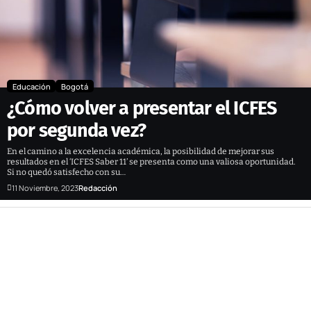
Educación
Bogotá
¿Cómo volver a presentar el ICFES
por segunda vez?
En el camino a la excelencia académica, la posibilidad de mejorar sus
resultados en el ‘ICFES Saber 11’ se presenta como una valiosa oportunidad.
Si no quedó satisfecho con su…
11 Noviembre, 2023
Redacción