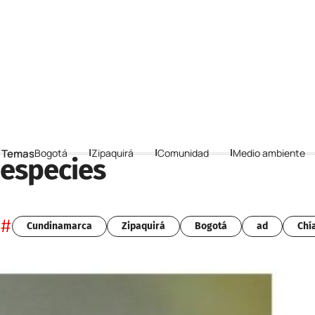
 Temas
Bogotá
Zipaquirá
Comunidad
Medio ambiente
especies
#
Cundinamarca
Zipaquirá
Bogotá
ad
Chí