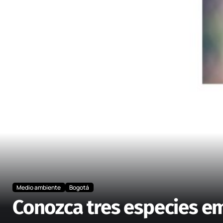
Medio ambiente
Bogotá
Conozca tres especies e