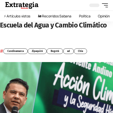
⚡️ Artículos vistos
🚂 Recorridos Sabana
Política
Opinión
Escuela del Agua y Cambio Climático
#
Cundinamarca
Zipaquirá
Bogotá
ad
Chía