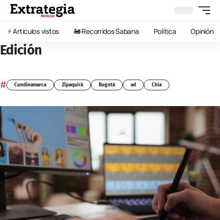
⚡️ Artículos vistos
🚂 Recorridos Sabana
Política
Opinión
Edición
#
Cundinamarca
Zipaquirá
Bogotá
ad
Chía