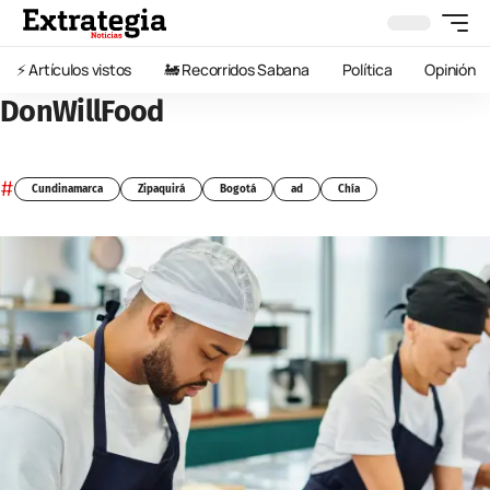
⚡️ Artículos vistos
🚂 Recorridos Sabana
Política
Opinión
DonWillFood
#
Cundinamarca
Zipaquirá
Bogotá
ad
Chía