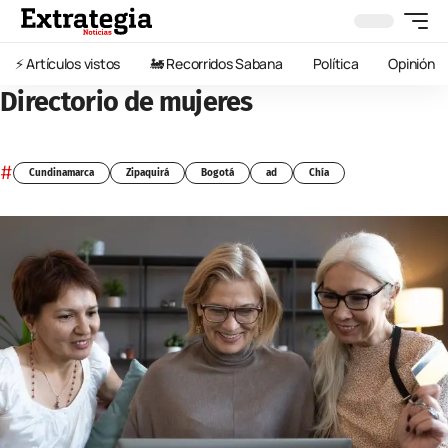
⚡️ Artículos vistos
🚂 Recorridos Sabana
Política
Opinión
Directorio de mujeres
#
Cundinamarca
Zipaquirá
Bogotá
ad
Chía