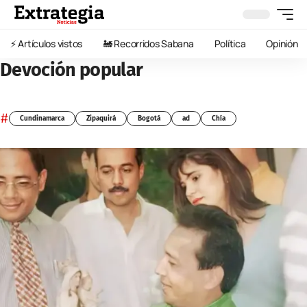
⚡️ Artículos vistos
🚂 Recorridos Sabana
Política
Opinión
Devoción popular
#
Cundinamarca
Zipaquirá
Bogotá
ad
Chía