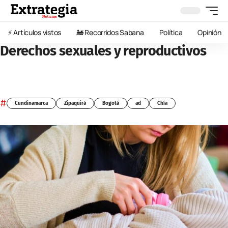
⚡️ Artículos vistos
🚂 Recorridos Sabana
Política
Opinión
Derechos sexuales y reproductivos
#
Cundinamarca
Zipaquirá
Bogotá
ad
Chía