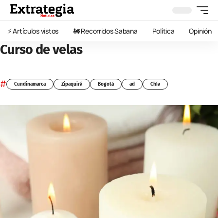
⚡️ Artículos vistos
🚂 Recorridos Sabana
Política
Opinión
Curso de velas
#
Cundinamarca
Zipaquirá
Bogotá
ad
Chía