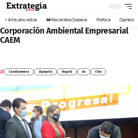
⚡️ Artículos vistos
🚂 Recorridos Sabana
Política
Opinión
Corporación Ambiental Empresarial
CAEM
#
Cundinamarca
Zipaquirá
Bogotá
ad
Chía