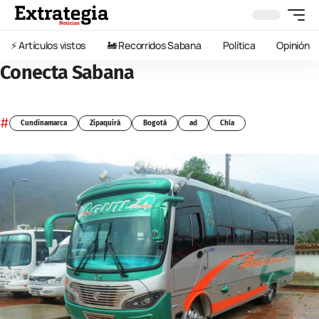
⚡️ Artículos vistos
🚂 Recorridos Sabana
Política
Opinión
Conecta Sabana
#
Cundinamarca
Zipaquirá
Bogotá
ad
Chía