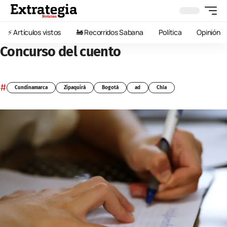
⚡️ Artículos vistos
🚂 Recorridos Sabana
Política
Opinión
Concurso del cuento
#
Cundinamarca
Zipaquirá
Bogotá
ad
Chía