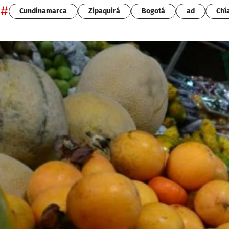
#
Cundinamarca
Zipaquirá
Bogotá
ad
Chí