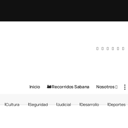
Inicio
🚂 Recorridos Sabana
Nosotros
Cultura
Seguridad
Judicial
Desarrollo
Deportes