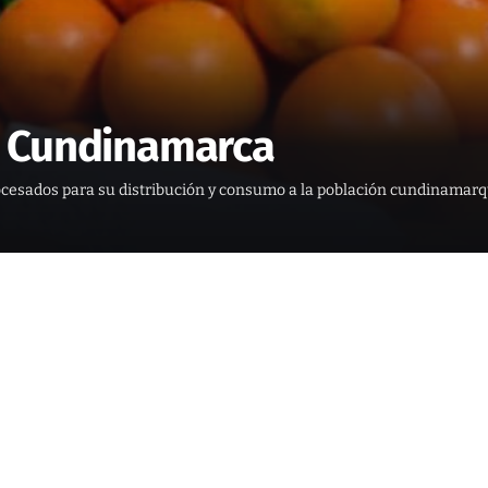
a Cundinamarca
esados para su distribución y consumo a la población cundinamarqu