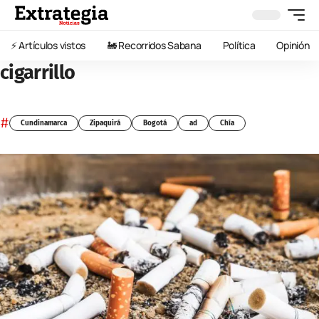
⚡️ Artículos vistos
🚂 Recorridos Sabana
Política
Opinión
cigarrillo
#
Cundinamarca
Zipaquirá
Bogotá
ad
Chía