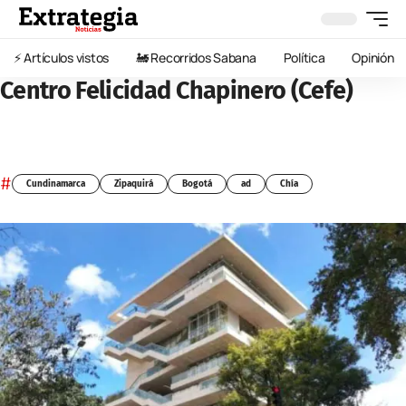
⚡️ Artículos vistos
🚂 Recorridos Sabana
Política
Opinión
Centro Felicidad Chapinero (Cefe)
#
Cundinamarca
Zipaquirá
Bogotá
ad
Chía